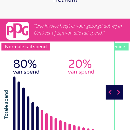
“One Invoice heeft er voor gezorgd dat wij in
één keer af zijn van alle tail spend.”
Normale tail spend
One Invoice