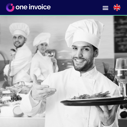
Zakenlunch boeken of dineren bij
elk willekeurig restaurant waar dan