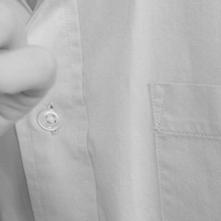
verschillende
 zonder de
ieuwe