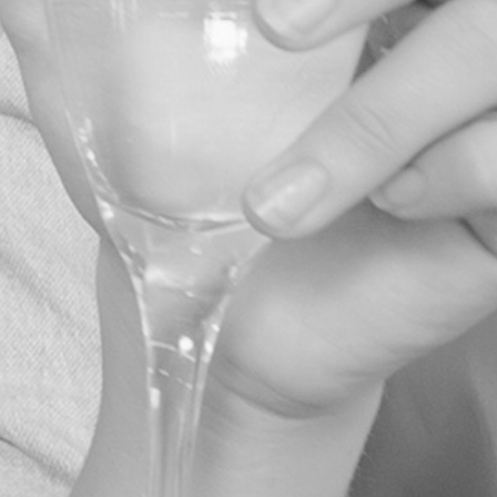
Duizend-en-één 
aankopen doen,
aanmaak van n
leveranciers?
Het kan!
Bekijk hoe we dat doen