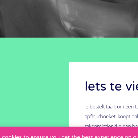
Iets te v
Je bestelt taart om een t
opfleurboeket, koopt onli
zakenrelaties die een ba
doen van zoveel verschil
 cookies to ensure you get the best experience on o