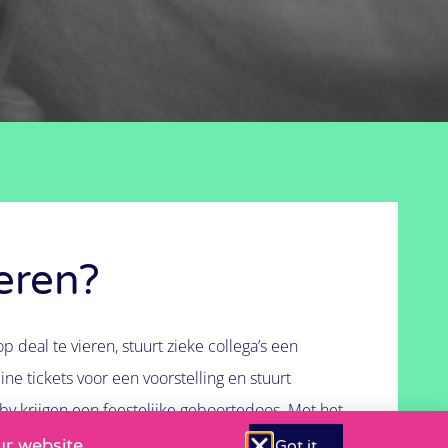
ieren?
op deal te vieren, stuurt zieke collega’s een
ne tickets voor een voorstelling en stuurt
by krijgen een feestelijke geboortedoos. Met het
lende kleine (online) bestellingen en aankopen,
ur website.
Got it