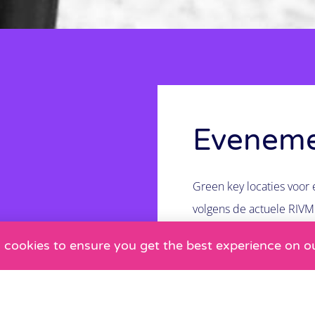
Evenem
Green key locaties voor
volgens de actuele RIVM 
basisfaciliteiten is een 
 cookies to ensure you get the best experience on o
ondersteunen met het zo
maar ook met alle bijko
(financieel) goed te rege