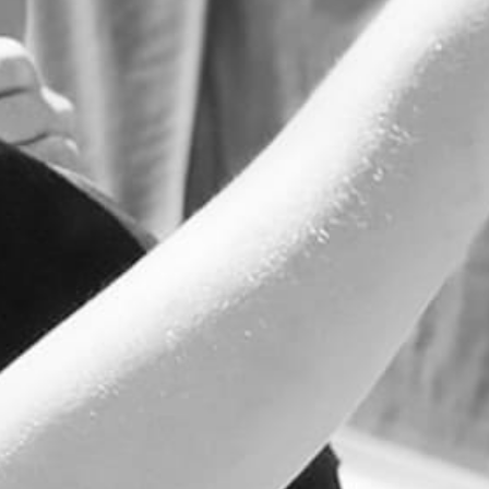
MICE & Travel
Het kan!
Bekijk hoe we dat doen