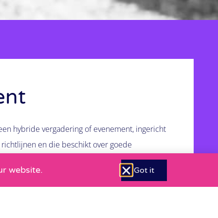
ent
 een hybride vergadering of evenement, ingericht
richtlijnen en die beschikt over goede
pré. Eén partner in MICE & Travel die je zowel kan
ur website.
Got it
eken, boeken én betalen van green-key locaties,
mende zaken om je evenement, reis en congres
len? Het kan!